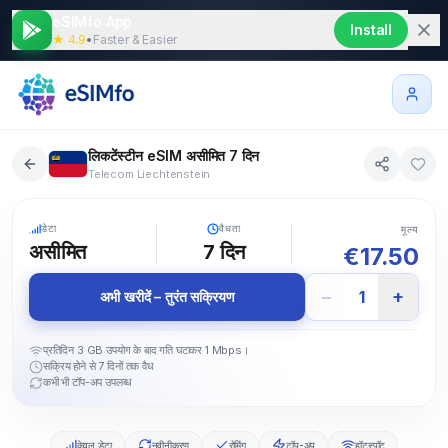
eSIMfo App
Install
★ 4.9
•
Faster & Easier
लिकटेंस्टीन eSIM असीमित 7 दिन
Telecom Liechtenstein
5G
डेटा
वैधता
मूल्य
असीमित
7
दिन
€
17.50
−
+
1
अभी खरीदें – तुरंत सक्रियण
प्रतिदिन 3 GB उपयोग के बाद गति घटाकर 1 Mbps।
सक्रिय होने से 7 दिनों तक वैध
कभी भी टॉप-अप उपलब्ध
केवल डेटा
नवीनीकरण
रोमिंग
टॉप-अप
हॉटस्पॉट