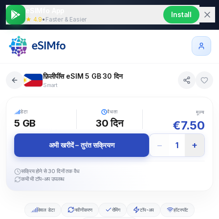
eSIMfo App
Install
★ 4.9
•
Faster & Easier
फ़िलीपींस eSIM 5 GB 30 दिन
Smart
5G
डेटा
वैधता
मूल्य
5 GB
30
दिन
€
7.50
−
+
1
अभी खरीदें – तुरंत सक्रियण
सक्रिय होने से 30 दिनों तक वैध
कभी भी टॉप-अप उपलब्ध
केवल डेटा
नवीनीकरण
रोमिंग
टॉप-अप
हॉटस्पॉट