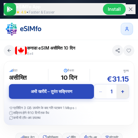
eSIMfo App
Install
★ 4.9
•
Faster & Easier
कनाडा eSIM असीमित 10 दिन
Bell
5G
डेटा
वैधता
मूल्य
असीमित
10
दिन
€
31.15
−
+
1
अभी खरीदें – तुरंत सक्रियण
प्रतिदिन 3 GB उपयोग के बाद गति घटाकर 1 Mbps।
सक्रिय होने से 10 दिनों तक वैध
कभी भी टॉप-अप उपलब्ध
केवल डेटा
नवीनीकरण
रोमिंग
टॉप-अप
हॉटस्पॉट