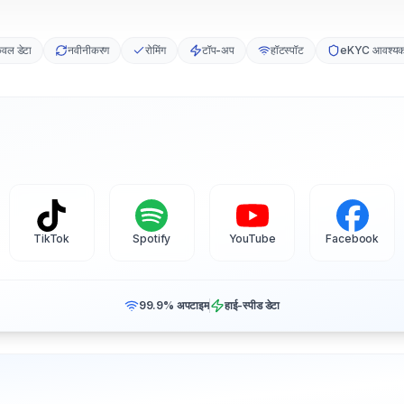
ेवल डेटा
नवीनीकरण
रोमिंग
टॉप-अप
हॉटस्पॉट
eKYC आवश्यक 
TikTok
Spotify
YouTube
Facebook
99.9% अपटाइम
हाई-स्पीड डेटा