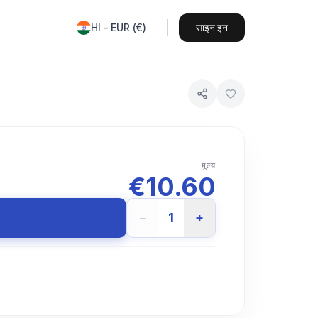
HI
-
EUR
(
€
)
साइन इन
मूल्य
€
10.60
−
1
+