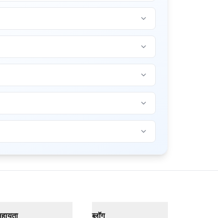
हायता
ब्लॉग