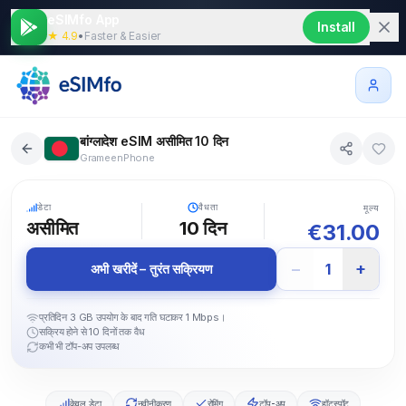
eSIMfo App
Install
★ 4.9
•
Faster & Easier
बांग्लादेश eSIM असीमित 10 दिन
GrameenPhone
5G
डेटा
वैधता
मूल्य
असीमित
10
दिन
€
31.00
−
+
1
अभी खरीदें – तुरंत सक्रियण
प्रतिदिन 3 GB उपयोग के बाद गति घटाकर 1 Mbps।
सक्रिय होने से 10 दिनों तक वैध
कभी भी टॉप-अप उपलब्ध
केवल डेटा
नवीनीकरण
रोमिंग
टॉप-अप
हॉटस्पॉट