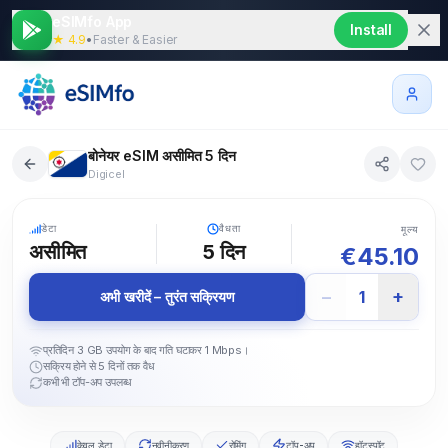
eSIMfo App
Install
★ 4.9
•
Faster & Easier
बोनेयर eSIM असीमित 5 दिन
Digicel
5G
डेटा
वैधता
मूल्य
असीमित
5
दिन
€
45.10
−
+
1
अभी खरीदें – तुरंत सक्रियण
प्रतिदिन 3 GB उपयोग के बाद गति घटाकर 1 Mbps।
सक्रिय होने से 5 दिनों तक वैध
कभी भी टॉप-अप उपलब्ध
केवल डेटा
नवीनीकरण
रोमिंग
टॉप-अप
हॉटस्पॉट