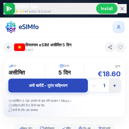
eSIMfo App
Install
★ 4.9
•
Faster & Easier
वियतनाम eSIM असीमित 5 दिन
VNPT
5G
डेटा
वैधता
मूल्य
असीमित
5
दिन
€
18.60
−
+
1
अभी खरीदें – तुरंत सक्रियण
प्रतिदिन 3 GB उपयोग के बाद गति घटाकर 1 Mbps।
सक्रिय होने से 5 दिनों तक वैध
कभी भी टॉप-अप उपलब्ध
केवल डेटा
नवीनीकरण
रोमिंग
टॉप-अप
हॉटस्पॉट