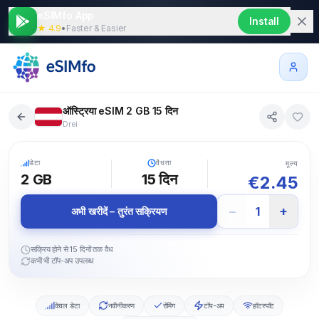
eSIMfo App
Install
★ 4.9
•
Faster & Easier
ऑस्ट्रिया eSIM 2 GB 15 दिन
Drei
5G
डेटा
वैधता
मूल्य
2 GB
15
दिन
€
2.45
−
+
1
अभी खरीदें – तुरंत सक्रियण
सक्रिय होने से 15 दिनों तक वैध
कभी भी टॉप-अप उपलब्ध
केवल डेटा
नवीनीकरण
रोमिंग
टॉप-अप
हॉटस्पॉट