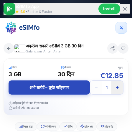
eSIMfo App
Install
★ 4.9
•
Faster & Easier
अफ्रीका सफारी eSIM 3 GB 30 दिन
Safaricom, Airtel, Airtel
3+ देश
5G
डेटा
वैधता
मूल्य
3 GB
30
दिन
€
12.85
−
+
1
अभी खरीदें – तुरंत सक्रियण
सक्रिय होने से 30 दिनों तक वैध
कभी भी टॉप-अप उपलब्ध
केवल डेटा
नवीनीकरण
रोमिंग
टॉप-अप
हॉटस्पॉट