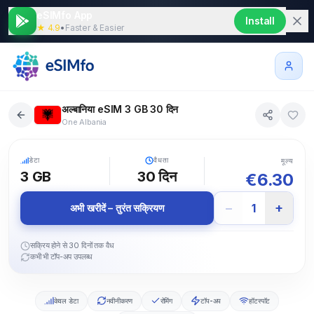
eSIMfo App
Install
★ 4.9
•
Faster & Easier
अल्बानिया eSIM 3 GB 30 दिन
One Albania
5G
डेटा
वैधता
मूल्य
3 GB
30
दिन
€
6.30
−
+
1
अभी खरीदें – तुरंत सक्रियण
सक्रिय होने से 30 दिनों तक वैध
कभी भी टॉप-अप उपलब्ध
केवल डेटा
नवीनीकरण
रोमिंग
टॉप-अप
हॉटस्पॉट