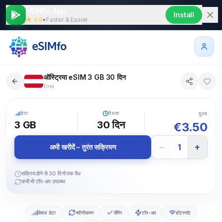
eSIMfo App
Install
★ 4.9
•
Faster & Easier
ऑस्ट्रिया eSIM 3 GB 30 दिन
Drei
5G
डेटा
वैधता
मूल्य
3 GB
30
दिन
€
3.50
−
+
1
अभी खरीदें – तुरंत सक्रियण
सक्रिय होने से 30 दिनों तक वैध
कभी भी टॉप-अप उपलब्ध
केवल डेटा
नवीनीकरण
रोमिंग
टॉप-अप
हॉटस्पॉट