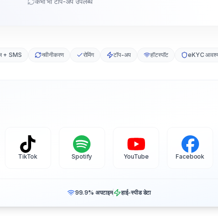
कभी भी टॉप-अप उपलब्ध
ल + SMS
नवीनीकरण
रोमिंग
टॉप-अप
हॉटस्पॉट
eKYC आवश्य
TikTok
Spotify
YouTube
Facebook
99.9% अपटाइम
हाई-स्पीड डेटा