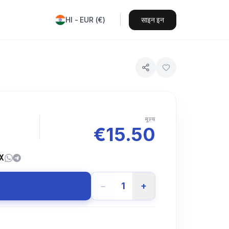
HI
-
EUR
(
€
)
साइन इन
मूल्य
€
15.50
X
−
1
+