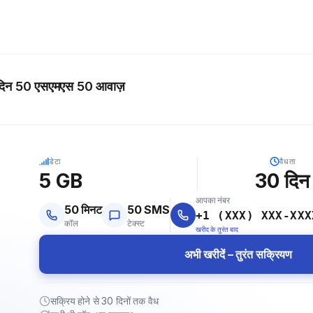
0 दिन 50 एसएमएस 50 आवाज़
5G
डेटा
वैधता
5 GB
30
दिन
आपका नंबर
50
मिनट
50
SMS
+1 (XXX) XXX-XXX
कॉल
टेक्स्ट
खरीद के तुरंत बाद
अभी खरीदें – तुरंत सक्रियण
सक्रिय होने से 30 दिनों तक वैध