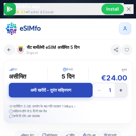
eSIMfo App
Install
★ 4.9
•
Faster & Easier
सेंट बार्थेलेमी eSIM असीमित 5 दिन
Digicel
5G
डेटा
वैधता
मूल्य
असीमित
5
दिन
€
24.00
−
+
1
अभी खरीदें – तुरंत सक्रियण
प्रतिदिन 3 GB उपयोग के बाद गति घटाकर 1 Mbps।
सक्रिय होने से 5 दिनों तक वैध
कभी भी टॉप-अप उपलब्ध
केवल डेटा
नवीनीकरण
रोमिंग
टॉप-अप
हॉटस्पॉट