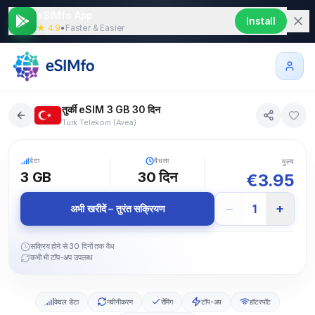
eSIMfo App
Install
★ 4.9
•
Faster & Easier
तुर्की eSIM 3 GB 30 दिन
Turk Telekom (Avea)
5G
डेटा
वैधता
मूल्य
3 GB
30
दिन
€
3.95
−
+
1
अभी खरीदें – तुरंत सक्रियण
सक्रिय होने से 30 दिनों तक वैध
कभी भी टॉप-अप उपलब्ध
केवल डेटा
नवीनीकरण
रोमिंग
टॉप-अप
हॉटस्पॉट