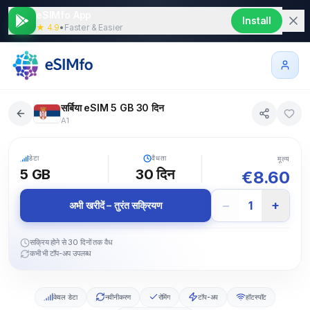
eSIMfo App
Install
★ 4.9
•
Faster & Easier
सर्बिया eSIM 5 GB 30 दिन
A1
5G
डेटा
वैधता
मूल्य
5 GB
30
दिन
€
8.60
−
+
1
अभी खरीदें – तुरंत सक्रियण
सक्रिय होने से 30 दिनों तक वैध
कभी भी टॉप-अप उपलब्ध
केवल डेटा
नवीनीकरण
रोमिंग
टॉप-अप
हॉटस्पॉट