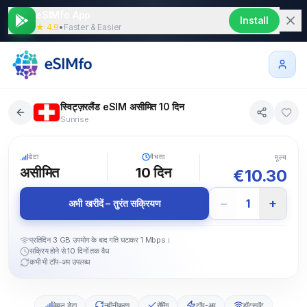
eSIMfo App
Install
★ 4.9
•
Faster & Easier
स्विट्ज़रलैंड eSIM असीमित 10 दिन
Sunrise
5G
डेटा
वैधता
मूल्य
असीमित
10
दिन
€
10.30
−
+
1
अभी खरीदें – तुरंत सक्रियण
प्रतिदिन 3 GB उपयोग के बाद गति घटाकर 1 Mbps।
सक्रिय होने से 10 दिनों तक वैध
कभी भी टॉप-अप उपलब्ध
केवल डेटा
नवीनीकरण
रोमिंग
टॉप-अप
हॉटस्पॉट