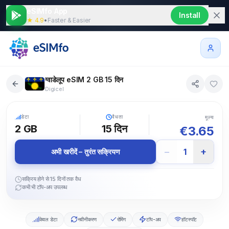
eSIMfo App
Install
★ 4.9
•
Faster & Easier
ग्वाडेलूप eSIM 2 GB 15 दिन
Digicel
5G
डेटा
वैधता
मूल्य
2 GB
15
दिन
€
3.65
−
+
1
अभी खरीदें – तुरंत सक्रियण
सक्रिय होने से 15 दिनों तक वैध
कभी भी टॉप-अप उपलब्ध
केवल डेटा
नवीनीकरण
रोमिंग
टॉप-अप
हॉटस्पॉट