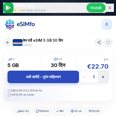
eSIMfo App
Install
★ 4.9
•
Faster & Easier
केप वर्डे eSIM 5 GB 30 दिन
UNITEL
5G
डेटा
वैधता
मूल्य
5 GB
30
दिन
€
22.70
−
+
1
अभी खरीदें – तुरंत सक्रियण
सक्रिय होने से 30 दिनों तक वैध
कभी भी टॉप-अप उपलब्ध
केवल डेटा
नवीनीकरण
रोमिंग
टॉप-अप
हॉटस्पॉट