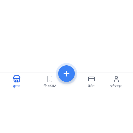
दुकान
मेरे eSIM
बैलेंस
प्रोफ़ाइल