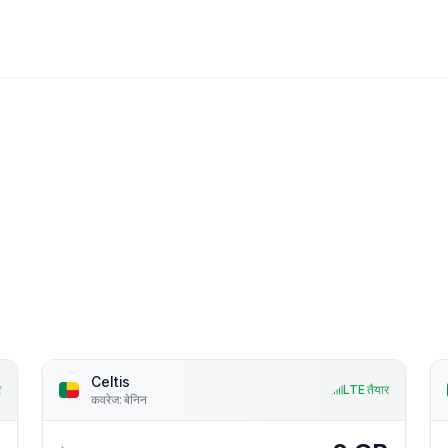
Celtis
र
LTE तैयार
कवरेज
:
बेनिन