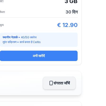
3 GB
डेटा
30
दिन
वैधता
€
12.90
मूल्य
स्थानीय नेटवर्क
•
4G/5G कवरेज
तुरंत सक्रियण
•
कार्य करता है
Celtis
अभी खरीदें
संगतता जाँचें