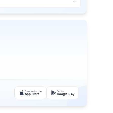
Download on the
Get it on
App Store
Google Play