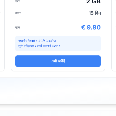
B
2 GB
डेटा
न
15
दिन
वैधता
0
€
9.80
मूल्य
स्थानीय नेटवर्क
•
4G/5G कवरेज
तुरंत सक्रियण
•
कार्य करता है
Celtis
अभी खरीदें