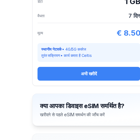
1 G
डेटा
7
दि
वैधता
€
8.5
मूल्य
स्थानीय नेटवर्क
•
4G/5G कवरेज
तुरंत सक्रियण
•
कार्य करता है
Celtis
अभी खरीदें
क्या आपका डिवाइस eSIM समर्थित है?
खरीदने से पहले eSIM समर्थन की जाँच करें