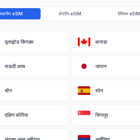
स्थानीय eSIM
क्षेत्रीय eSIM
वैश्विक eSIM
यूनाइटेड किंगडम
कनाडा
सऊदी अरब
जापान
चीन
स्पेन
दक्षिण कोरिया
सिंगापुर
संयुक्त अरब अमीरात
आर्मेनिया