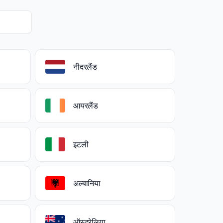
नीदरलैंड
आयरलैंड
इटली
अल्बानिया
ऑस्ट्रेलिया