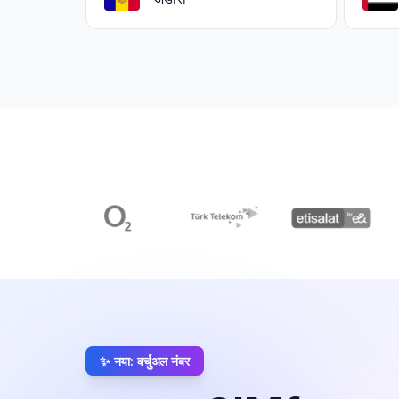
✨ नया: वर्चुअल नंबर