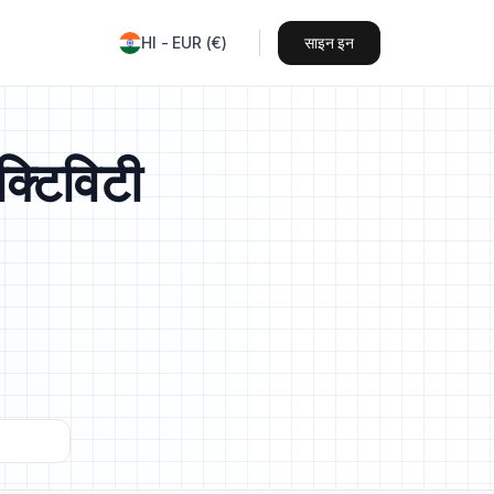
HI
-
EUR
(
€
)
साइन इन
क्टिविटी