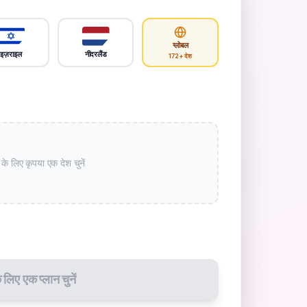
ग्लोबल
इज़राइल
नीदरलैंड
172+ देश
 के लिए कृपया एक देश चुनें
 लिए एक प्लान चुनें