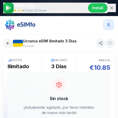
eSIMfo App
Install
★ 4.9
•
Faster & Easier
Ucrania eSIM Ilimitado 3 Días
Kyivstar
5G
DATOS
VALIDEZ
PRECIO
Ilimitado
3
Días
€
10.85
Sin stock
¡Actualmente agotado, por favor inténtelo
de nuevo más tarde!