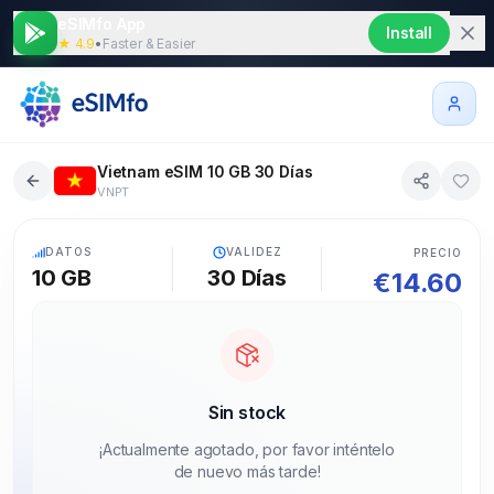
eSIMfo App
Install
★ 4.9
•
Faster & Easier
Vietnam eSIM 10 GB 30 Días
VNPT
5G
DATOS
VALIDEZ
PRECIO
10 GB
30
Días
€
14.60
Sin stock
¡Actualmente agotado, por favor inténtelo
de nuevo más tarde!