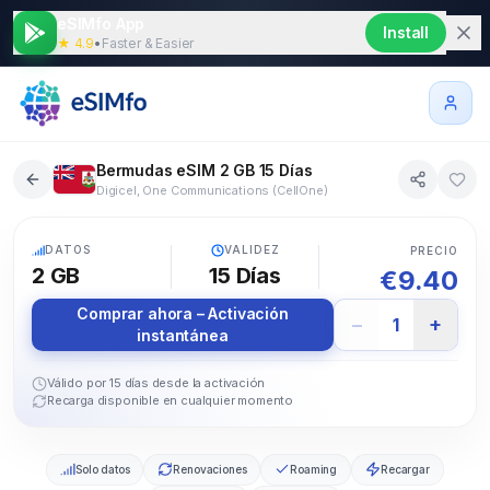
eSIMfo App
Install
★ 4.9
•
Faster & Easier
Bermudas eSIM 2 GB 15 Días
Digicel, One Communications (CellOne)
5G
DATOS
VALIDEZ
PRECIO
2 GB
15
Días
€
9.40
Comprar ahora – Activación
−
+
1
instantánea
Válido por 15 días desde la activación
Recarga disponible en cualquier momento
Solo datos
Renovaciones
Roaming
Recargar