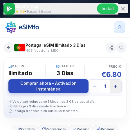
eSIMfo App
Install
★ 4.9
•
Faster & Easier
Portugal eSIM Ilimitado 3 Días
NOS, Vodafone, MEO
5G
DATOS
VALIDEZ
PRECIO
Ilimitado
3
Días
€
6.80
Comprar ahora – Activación
−
+
1
instantánea
Velocidad reducida de 1 Mbps tras 3 GB de uso al día.
Válido por 3 días desde la activación
Recarga disponible en cualquier momento
Solo datos
Renovaciones
Roaming
Recargar