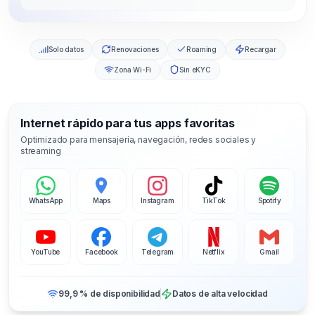
Solo datos
Renovaciones
Roaming
Recargar
Zona Wi-Fi
Sin eKYC
Internet rápido para tus apps favoritas
Optimizado para mensajería, navegación, redes sociales y
streaming
WhatsApp
Maps
Instagram
TikTok
Spotify
YouTube
Facebook
Telegram
Netflix
Gmail
99,9 % de disponibilidad
Datos de alta velocidad