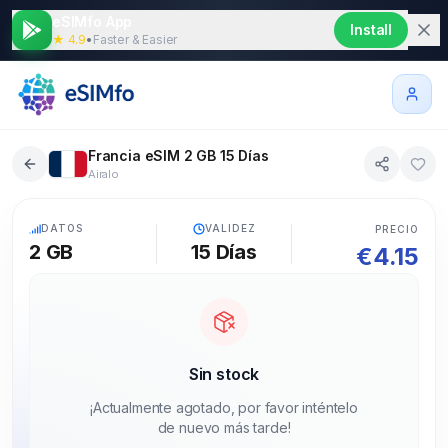
eSIMfo App
Install
★ 4.9
•
Faster & Easier
Francia eSIM 2 GB 15 Días
Airalo
5G
DATOS
VALIDEZ
PRECIO
2 GB
15
Días
€
4.15
Sin stock
¡Actualmente agotado, por favor inténtelo
de nuevo más tarde!