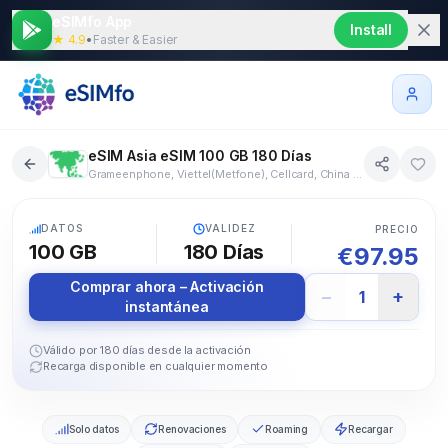
eSIMfo App
Install
★ 4.9
•
Faster & Easier
eSIM Asia eSIM 100 GB 180 Días
Grameenphone, Viettel(Metfone), Cellcard, China Unicom, China Mobile, China Telecom, HKT, Jio, Telkomsel, KDDI, Softbank, LTC, CTM, Maxis, Digi, Celcom, Telenor, Mobilink, Globe, Smart, StarHub, Singtel, SKT, LGU+, Hutchison, Mobitel, Chunghwa, AIS, Dtac, True, VNPT International
18+ países
5G
DATOS
VALIDEZ
PRECIO
100 GB
180
Días
€
97.95
Comprar ahora – Activación
−
+
1
instantánea
Válido por 180 días desde la activación
Recarga disponible en cualquier momento
Solo datos
Renovaciones
Roaming
Recargar