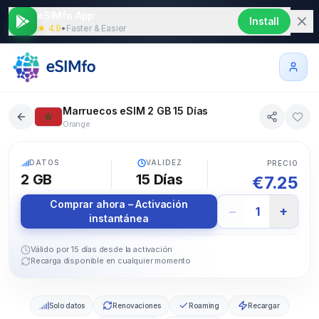
eSIMfo App
Install
★ 4.9
•
Faster & Easier
Marruecos eSIM 2 GB 15 Días
Orange
5G
DATOS
VALIDEZ
PRECIO
2 GB
15
Días
€
7.25
Comprar ahora – Activación
−
+
1
instantánea
Válido por 15 días desde la activación
Recarga disponible en cualquier momento
Solo datos
Renovaciones
Roaming
Recargar