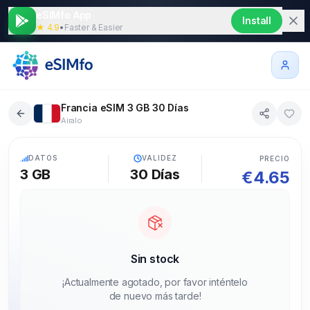
eSIMfo App
Install
★ 4.9
•
Faster & Easier
Francia eSIM 3 GB 30 Días
Airalo
5G
DATOS
VALIDEZ
PRECIO
3 GB
30
Días
€
4.65
Sin stock
¡Actualmente agotado, por favor inténtelo
de nuevo más tarde!