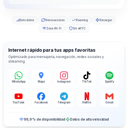
Solo datos
Renovaciones
Roaming
Recargar
Zona Wi-Fi
Sin eKYC
Internet rápido para tus apps favoritas
Optimizado para mensajería, navegación, redes sociales y
streaming
WhatsApp
Maps
Instagram
TikTok
Spotify
YouTube
Facebook
Telegram
Netflix
Gmail
99,9 % de disponibilidad
Datos de alta velocidad