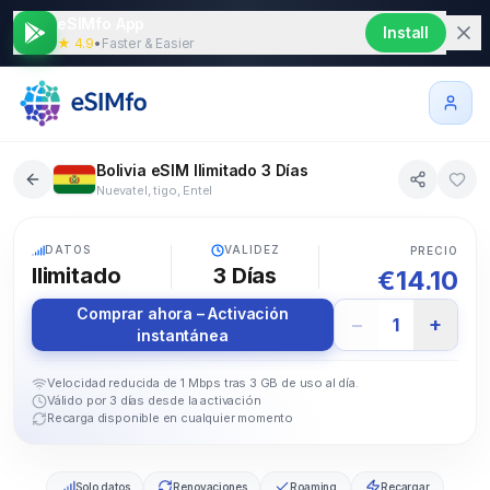
eSIMfo App
Install
★ 4.9
•
Faster & Easier
Bolivia eSIM Ilimitado 3 Días
Nuevatel, tigo, Entel
5G
DATOS
VALIDEZ
PRECIO
Ilimitado
3
Días
€
14.10
Comprar ahora – Activación
−
+
1
instantánea
Velocidad reducida de 1 Mbps tras 3 GB de uso al día.
Válido por 3 días desde la activación
Recarga disponible en cualquier momento
Solo datos
Renovaciones
Roaming
Recargar