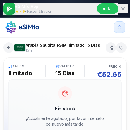
eSIMfo App
Install
★ 4.9
•
Faster & Easier
Arabia Saudita eSIM Ilimitado 15 Días
Zain
5G
DATOS
VALIDEZ
PRECIO
Ilimitado
15
Días
€
52.65
Sin stock
¡Actualmente agotado, por favor inténtelo
de nuevo más tarde!