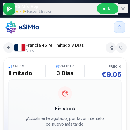
eSIMfo App
Install
★ 4.9
•
Faster & Easier
Francia eSIM Ilimitado 3 Días
Airalo
5G
DATOS
VALIDEZ
PRECIO
Ilimitado
3
Días
€
9.05
Sin stock
¡Actualmente agotado, por favor inténtelo
de nuevo más tarde!