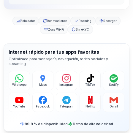
Solo datos
Renovaciones
Roaming
Recargar
Zona Wi-Fi
Sin eKYC
Internet rápido para tus apps favoritas
Optimizado para mensajería, navegación, redes sociales y
streaming
WhatsApp
Maps
Instagram
TikTok
Spotify
YouTube
Facebook
Telegram
Netflix
Gmail
99,9 % de disponibilidad
Datos de alta velocidad