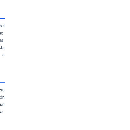
del
so.
as.
sta
r a
 su
ión
 un
eas