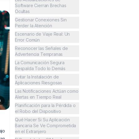
Software Cierran Brechas
Ocultas
Gestionar Conexiones Sin
Perder la Atención
Escenario de Viaje Real: Un
Error Común
Reconocer las Señales de
Advertencia Tempranas
La Comunicación Segura
Respalda Todo lo Demás
Evitar la Instalación de
Aplicaciones Riesgosas
Las Notificaciones Actúan como
Alertas en Tiempo Real
n
Planificación para la Pérdida o
el Robo del Dispositivo
Qué Hacer Si Su Aplicación
Bancaria Se Ve Comprometida
ajo
en el Extranjero
úan