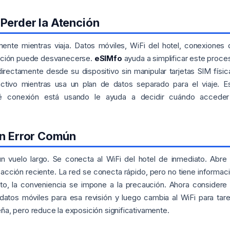
Perder la Atención
nte mientras viaja. Datos móviles, WiFi del hotel, conexiones 
tención puede desvanecerse.
eSIMfo
ayuda a simplificar este proce
directamente desde su dispositivo sin manipular tarjetas SIM físic
tivo mientras usa un plan de datos separado para el viaje. E
qué conexión está usando le ayuda a decidir cuándo accede
Un Error Común
n vuelo largo. Se conecta al WiFi del hotel de inmediato. Abre
nsacción reciente. La red se conecta rápido, pero no tiene informac
o, la conveniencia se impone a la precaución. Ahora considere
datos móviles para esa revisión y luego cambia al WiFi para tar
ña, pero reduce la exposición significativamente.