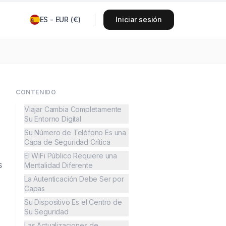
ES
-
EUR
(
€
)
Iniciar sesión
CONTENIDO
Viajar Cambia Completamente
Su Entorno Digital
Su Número de Teléfono Es una
Capa de Seguridad Crítica
El WiFi Público Requiere una
s
Mentalidad Diferente
La Autenticación Debe Ser por
Capas
Su Dispositivo Es el Centro de
Su Seguridad
Las Actualizaciones de