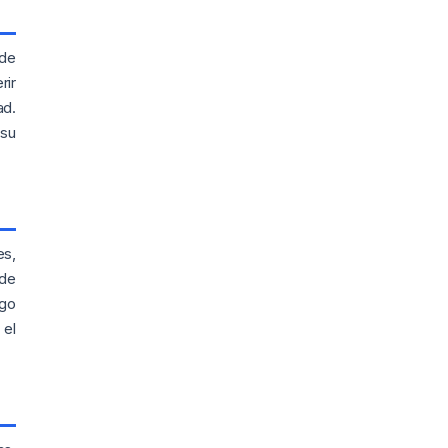
ede
rir
ad.
 su
es,
ade
sgo
 el