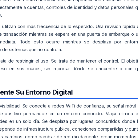
rectamente a cuentas, controles de identidad y datos personales 
.
e utilizan con más frecuencia de lo esperado. Una revisión rápida 
de transacción mientras se espera en una puerta de embarque o 
inmediata. Todo esto ocurre mientras se desplaza por entor
de sistemas que no controla.
a de restringir el uso. Se trata de mantener el control. El objet
ceso en sus manos, sin importar dónde se encuentre o con 
nte Su Entorno Digital
visibilidad. Se conecta a redes WiFi de confianza, su señal móvil
spositivo permanece en un entorno conocido. Viajar elimina 
edes en un solo día. Se desplaza por lugares concurridos donde 
epende de infraestructura pública, conexiones compartidas y pun
os cambios, como cambiar de red rápidamente, crean momentos