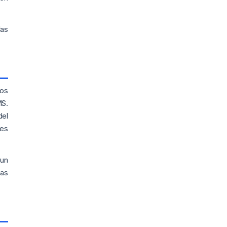
las
Los
MS.
del
ues
 un
ias