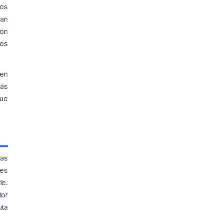
ros
ean
ión
los
 en
más
que
las
nes
le.
tor
uta