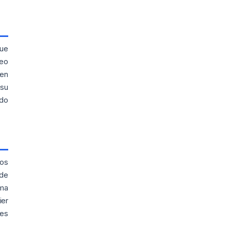
que
ueo
 en
 su
ndo
los
 de
ema
ier
nes