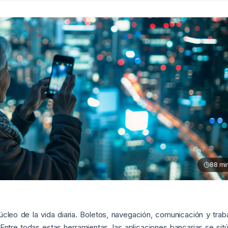
88
mi
úcleo de la vida diaria. Boletos, navegación, comunicación y trab
 Entre todas estas herramientas, las aplicaciones bancarias se sit