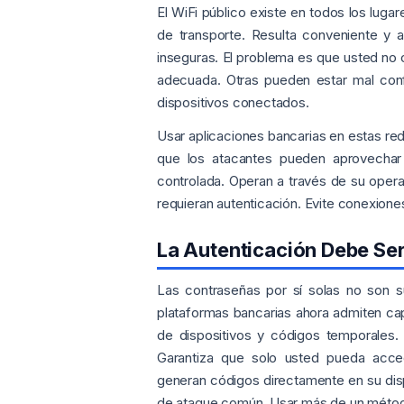
El WiFi público existe en todos los lugar
de transporte. Resulta conveniente y
inseguras. El problema es que usted no
adecuada. Otras pueden estar mal conf
dispositivos conectados.
Usar aplicaciones bancarias en estas red
que los atacantes pueden aprovechar
controlada. Operan a través de su operad
requieran autenticación. Evite conexione
La Autenticación Debe Se
Las contraseñas por sí solas no son su
plataformas bancarias ahora admiten cap
de dispositivos y códigos temporales. 
Garantiza que solo usted pueda acced
generan códigos directamente en su dis
de ataque común. Usar más de un métod