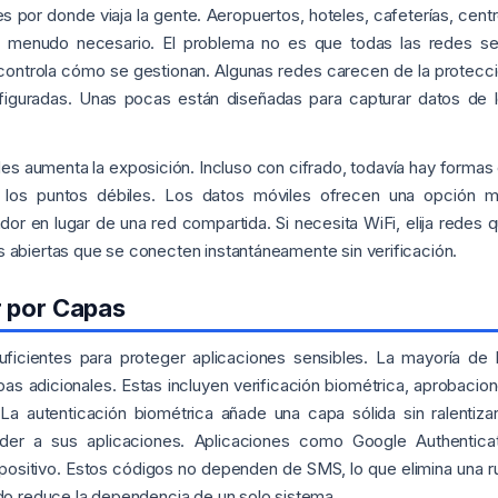
es por donde viaja la gente. Aeropuertos, hoteles, cafeterías, cent
 a menudo necesario. El problema no es que todas las redes s
 controla cómo se gestionan. Algunas redes carecen de la protecc
iguradas. Unas pocas están diseñadas para capturar datos de 
es aumenta la exposición. Incluso con cifrado, todavía hay formas
 los puntos débiles. Los datos móviles ofrecen una opción 
or en lugar de una red compartida. Si necesita WiFi, elija redes 
s abiertas que se conecten instantáneamente sin verificación.
r por Capas
ficientes para proteger aplicaciones sensibles. La mayoría de 
as adicionales. Estas incluyen verificación biométrica, aprobacio
La autenticación biométrica añade una capa sólida sin ralentizar
er a sus aplicaciones. Aplicaciones como Google Authentica
positivo. Estos códigos no dependen de SMS, lo que elimina una r
o reduce la dependencia de un solo sistema.