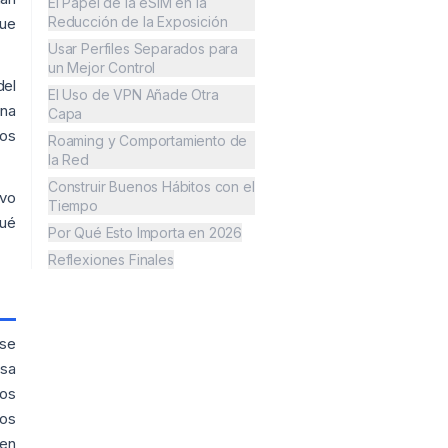
El Papel de la eSIM en la
Reducción de la Exposición
que
Usar Perfiles Separados para
un Mejor Control
del
El Uso de VPN Añade Otra
una
Capa
nos
Roaming y Comportamiento de
la Red
Construir Buenos Hábitos con el
ivo
Tiempo
qué
Por Qué Esto Importa en 2026
Reflexiones Finales
 se
esa
los
tos
 en